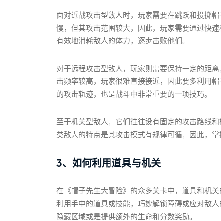
面对近战攻击型敌人时，玩家需要在跳跃和投掷帽
慢，但其攻击范围较大，因此，玩家需要通过快速
有效地消耗敌人的体力，逐步击败他们。
对于远程攻击型敌人，玩家则需要保持一定的距离
击频率较高，玩家很难直接接近，因此要多利用帽
的攻击轨迹，也是战斗中非常重要的一项技巧。
至于机关型敌人，它们往往设有固定的攻击路线和
类敌人的特点是其攻击模式有规律可循，因此，掌
3、如何利用道具与机关
在《帽子先生大冒险》的众多关卡中，道具和机关
利用手中的道具或技能，巧妙解锁障碍或应对敌人
隐藏区域或是提供额外的生命和分数奖励。