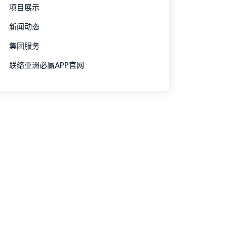
项目展示
新闻动态
集团服务
联络亚洲必赢APP官网